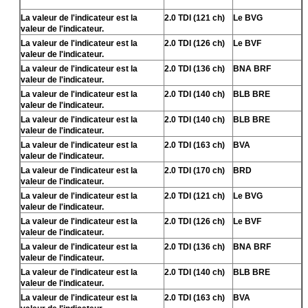
La valeur de l'indicateur est la
2.0 TDI (121 ch)
Le BVG
valeur de l'indicateur.
La valeur de l'indicateur est la
2.0 TDI (126 ch)
Le BVF
valeur de l'indicateur.
La valeur de l'indicateur est la
2.0 TDI (136 ch)
BNA BRF
valeur de l'indicateur.
La valeur de l'indicateur est la
2.0 TDI (140 ch)
BLB BRE
valeur de l'indicateur.
La valeur de l'indicateur est la
2.0 TDI (140 ch)
BLB BRE
valeur de l'indicateur.
La valeur de l'indicateur est la
2.0 TDI (163 ch)
BVA
valeur de l'indicateur.
La valeur de l'indicateur est la
2.0 TDI (170 ch)
BRD
valeur de l'indicateur.
La valeur de l'indicateur est la
2.0 TDI (121 ch)
Le BVG
valeur de l'indicateur.
La valeur de l'indicateur est la
2.0 TDI (126 ch)
Le BVF
valeur de l'indicateur.
La valeur de l'indicateur est la
2.0 TDI (136 ch)
BNA BRF
valeur de l'indicateur.
La valeur de l'indicateur est la
2.0 TDI (140 ch)
BLB BRE
valeur de l'indicateur.
La valeur de l'indicateur est la
2.0 TDI (163 ch)
BVA