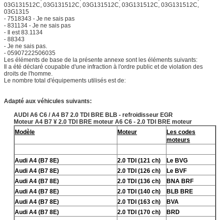
03G131512C, 03G131512C, 03G131512C, 03G131512C, 03G131512C,
03G1315
- 7518343 - Je ne sais pas
- 831134 - Je ne sais pas
- Il est 83.1134
- 88343
- Je ne sais pas.
- 05907222506035
Les éléments de base de la présente annexe sont les éléments suivants:
Il a été déclaré coupable d'une infraction à l'ordre public et de violation des
droits de l'homme.
Le nombre total d'équipements utilisés est de:
Adapté aux véhicules suivants:
AUDI A6 C6 / A4 B7 2.0 TDI BRE BLB - refroidisseur EGR
Moteur A4 B7 ¥ 2.0 TDI BRE moteur A6 C6 - 2.0 TDI BRE moteur
Modèle
Moteur
Les codes
moteurs
Audi A4 (B7 8E)
2.0 TDI (121 ch)
Le BVG
Audi A4 (B7 8E)
2.0 TDI (126 ch)
Le BVF
Audi A4 (B7 8E)
2.0 TDI (136 ch)
BNA BRF
Audi A4 (B7 8E)
2.0 TDI (140 ch)
BLB BRE
Audi A4 (B7 8E)
2.0 TDI (163 ch)
BVA
Audi A4 (B7 8E)
2.0 TDI (170 ch)
BRD