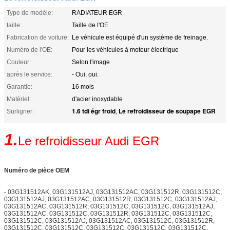
Type de modèle:
RADIATEUR EGR
taille:
Taille de l'OE
Fabrication de voiture:
Le véhicule est équipé d'un système de freinage.
Numéro de l'OE:
Pour les véhicules à moteur électrique
Couleur:
Selon l'image
après le service:
- Oui, oui.
Garantie:
16 mois
Matériel:
d'acier inoxydable
1.6 tdi égr froid
Le refroidisseur de soupape EGR
Surligner:
,
1.
Le refroidisseur Audi EGR
Numéro de pièce OEM
- 03G131512AK, 03G131512AJ, 03G131512AC, 03G131512R, 03G131512C,
03G131512AJ, 03G131512AC, 03G131512R, 03G131512C, 03G131512AJ,
03G131512AC, 03G131512R, 03G131512C, 03G131512C, 03G131512AJ,
03G131512AC, 03G131512C, 03G131512R, 03G131512C, 03G131512C,
03G131512C, 03G131512AJ, 03G131512AC, 03G131512C, 03G131512R,
03G131512C, 03G131512C, 03G131512C, 03G131512C, 03G131512C,