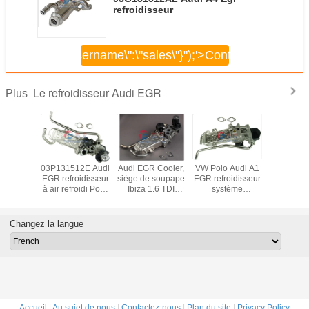
refroidisseur
\",\"username\":\"sales\"}");'>
Continuer
Le refroidisseur Audi EGR
Plus
étachées
03P131512E Audi
Audi EGR Cooler,
VW Polo Audi A1
Audi 
 Cooler,
EGR refroidisseur
siège de soupape
EGR refroidisseur
refroidis
 8P 1.6
à air refroidi Pour
Ibiza 1.6 TDI
système
remplac
 Cooler
SKODA Roomster
03L131512AN
d'échappement
03L131
1512DQ
2011-2015 1.2 Tdi
automobile
03L131512CG
Changez la langue
Accueil
|
Au sujet de nous
|
Contactez-nous
|
Plan du site
|
Privacy Policy