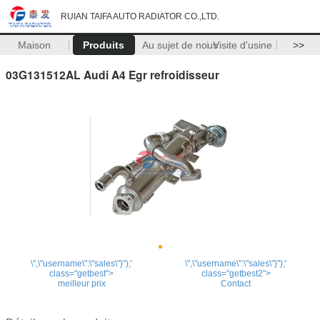
RUIAN TAIFA AUTO RADIATOR CO.,LTD.
Maison
Produits
Au sujet de nous
Visite d'usine
>>
03G131512AL Audi A4 Egr refroidisseur
\",\"username\":\"sales\"}");'
\",\"username\":\"sales\"}");'
class="getbest">
class="getbest2">
meilleur prix
Contact