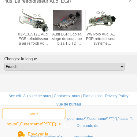
Le refroidisseur Audi EGR
Plus
étachées
03P131512E Audi
Audi EGR Cooler,
VW Polo Audi A1
Audi 
 Cooler,
EGR refroidisseur
siège de soupape
EGR refroidisseur
refroidis
 8P 1.6
à air refroidi Pour
Ibiza 1.6 TDI
système
remplac
 Cooler
SKODA Roomster
03L131512AN
d'échappement
03L131
1512DQ
2011-2015 1.2 Tdi
automobile
03L131512CG
Changez la langue
Accueil
|
Au sujet de nous
|
Contactez-nous
|
Plan du site
|
Privacy Policy
Vue de bureau
Chine refroidisseur d'échappement
Fournisseur. Copyright © 2018 - 2025
pour
RUIAN TAIFA AUTO RADIATOR CO.,LTD..
pour nous\",\"username\":\"\"}");' class="ui-
All rights reserved. Developed by
ECER
nous\",\"username\":\"\"}");'>
Demande de
Envoyer le