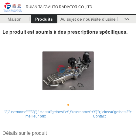
RUIAN TAIFA AUTO RADIATOR CO.,LTD.
Maison
Produits
Au sujet de nous
Visite d'usine
>>
Le produit est soumis à des prescriptions spécifiques.
\",\"username\":\"\"}");' class="getbest">
\",\"username\":\"\"}");' class="getbest2">
meilleur prix
Contact
Détails sur le produit