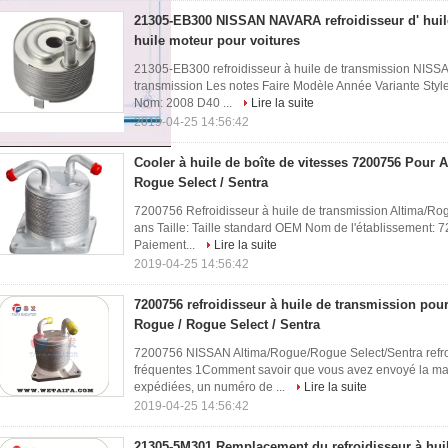
21305-EB300 NISSAN NAVARA refroidisseur d' huile,
huile moteur pour voitures
21305-EB300 refroidisseur à huile de transmission NISS
transmission Les notes Faire Modèle Année Variante Sty
Nom: 2008 D40 ...
Lire la suite
2019-04-25 14:56:42
Cooler à huile de boîte de vitesses 7200756 Pour A
Rogue Select / Sentra
7200756 Refroidisseur à huile de transmission Altima/R
ans Taille: Taille standard OEM Nom de l'établissement: 
Paiement...
Lire la suite
2019-04-25 14:56:42
7200756 refroidisseur à huile de transmission pour
Rogue / Rogue Select / Sentra
7200756 NISSAN Altima/Rogue/Rogue Select/Sentra refroi
fréquentes 1Comment savoir que vous avez envoyé la ma
expédiées, un numéro de ...
Lire la suite
2019-04-25 14:56:42
21305-5M301 Remplacement du refroidisseur à hui