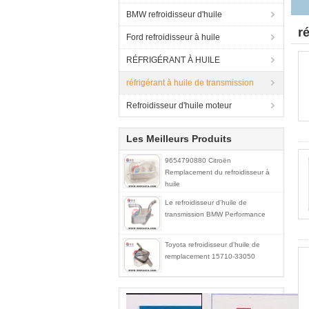
BMW refroidisseur d'huile
r
Ford refroidisseur à huile
RÉFRIGÉRANT À HUILE
réfrigérant à huile de transmission
Refroidisseur d'huile moteur
Les Meilleurs Produits
9654790880 Citroën
Remplacement du refroidisseur à
huile
Le refroidisseur d'huile de
transmission BMW Performance
Toyota refroidisseur d'huile de
remplacement 15710-33050