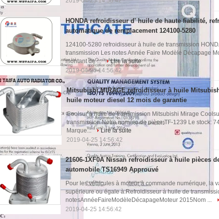
2019-04-25 14:56:42
HONDA refroidisseur d' huile de haute fiabilité, ref
automatique de remplacement 124100-5280
124100-5280 refroidisseur à huile de transmission HONDA 
transmission Les notes Année Faire Modèle Décapage Mo
montant de ...
Lire la suite
2019-04-25 14:56:42
Mitsubishi MIRAGE refroidisseur à huile Mitsubishi
huile moteur diesel 12 mois de garantie
Coolsur à huile de transmission Mitsubishi Mirage Coolsur 
transmission Notre numéro de pièce:TF-1239 Le stock: 
Marque...
Lire la suite
2019-04-25 14:56:42
21606-1XF0A Nissan refroidisseur à huile pièces 
automobile TS16949 Approuvé
Pour les véhicules à moteur à commande numérique, la vale
supérieure ou égale à:Refroidisseur à huile de transmiss
notesAnnéeFaireModèleDécapageMoteur 2015Nom ...
2019-04-25 14:56:42