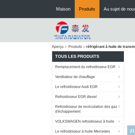
Maison
Produits
Au sujet de nou
Aperçu
Produits
réfrigérant à huile de trans
TOUS LES PRODUITS
Remplacement du refroidisseur EGR
Ventilateur de chauffage
Le refroidisseur Audi EGR
Refroidisseur EGR diesel
Refroidisseur de recirculation des gaz
d'échappement
VOLKSWAGEN refroidisseur à huile
Le refroidisseur à huile Mercedes