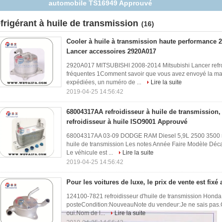
Mitsubishi Lancer accessoires 2920A017
éfrigérant à huile de transmission
(16)
Cooler à huile à transmission haute performance 
Lancer accessoires 2920A017
2920A017 MITSUBISHI 2008-2014 Mitsubishi Lancer refroi
fréquentes 1Comment savoir que vous avez envoyé la ma
expédiées, un numéro de ...
Lire la suite
2019-04-25 14:56:42
68004317AA refroidisseur à huile de transmissio
refroidisseur à huile ISO9001 Approuvé
68004317AA 03-09 DODGE RAM Diesel 5,9L 2500 3500 re
huile de transmission Les notes Année Faire Modèle Déc
Le véhicule est ...
Lire la suite
2019-04-25 14:56:42
Pour les voitures de luxe, le prix de vente est fixé 
124100-7821 refroidisseur d'huile de transmission Hond
posteCondition:NouveauNote du vendeur:Je ne sais pas.Ç
oui.Nom de l...
Lire la suite