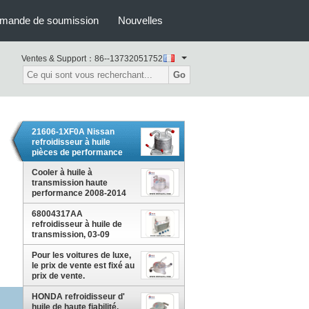
mande de soumission
Nouvelles
Ventes & Support：
86--13732051752
Go
21606-1XF0A Nissan
refroidisseur à huile
pièces de performance
automobile TS16949
Approuvé
Cooler à huile à
transmission haute
performance 2008-2014
Mitsubishi Lancer
68004317AA
accessoires 2920A017
refroidisseur à huile de
transmission, 03-09
DODGE RAM
refroidisseur à huile
Pour les voitures de luxe,
ISO9001 Approuvé
le prix de vente est fixé au
prix de vente.
HONDA refroidisseur d'
huile de haute fiabilité,