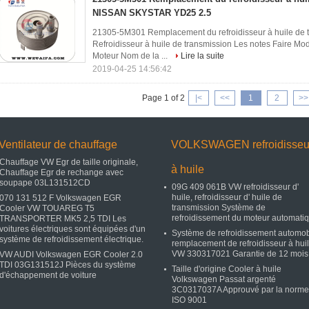
NISSAN SKYSTAR YD25 2.5
21305-5M301 Remplacement du refroidisseur à huile d
Refroidisseur à huile de transmission Les notes Faire Mo
Moteur Nom de la ...
Lire la suite
2019-04-25 14:56:42
Page 1 of 2
|<
<<
1
2
>>
Ventilateur de chauffage
VOLKSWAGEN refroidisseu
Chauffage VW Egr de taille originale,
à huile
Chauffage Egr de rechange avec
soupape 03L131512CD
09G 409 061B VW refroidisseur d'
huile, refroidisseur d' huile de
070 131 512 F Volkswagen EGR
transmission Système de
Cooler VW TOUAREG T5
refroidissement du moteur automati
TRANSPORTER MK5 2,5 TDI Les
voitures électriques sont équipées d'un
Système de refroidissement automob
système de refroidissement électrique.
remplacement de refroidisseur à hui
VW 330317021 Garantie de 12 mois
VW AUDI Volkswagen EGR Cooler 2.0
TDI 03G131512J Pièces du système
Taille d'origine Cooler à huile
d'échappement de voiture
Volkswagen Passat argenté
3C0317037A Approuvé par la norme
ISO 9001