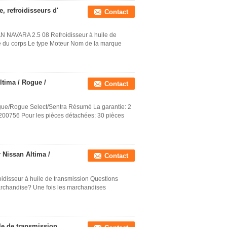
 refroidisseurs d'
Contact
AN NAVARA 2.5 08 Refroidisseur à huile de
le du corps Le type Moteur Nom de la marque
ltima / Rogue /
Contact
ogue/Rogue Select/Sentra Résumé La garantie: 2
7200756 Pour les pièces détachées: 30 pièces
 Nissan Altima /
Contact
disseur à huile de transmission Questions
rchandise? Une fois les marchandises
le de transmission