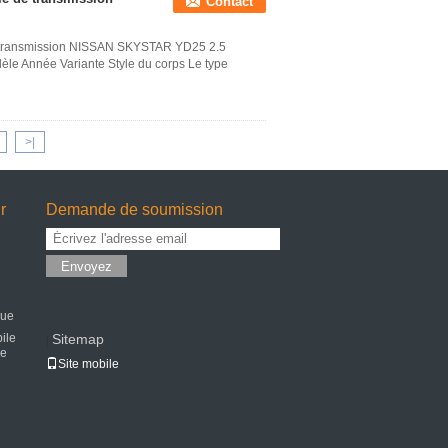
Contact
e transmission NISSAN SKYSTAR YD25 2.5
dèle Année Variante Style du corps Le type
>|
r
Demande de soumission
Envoyez
que
ile
Sitemap
|
le
Site mobile