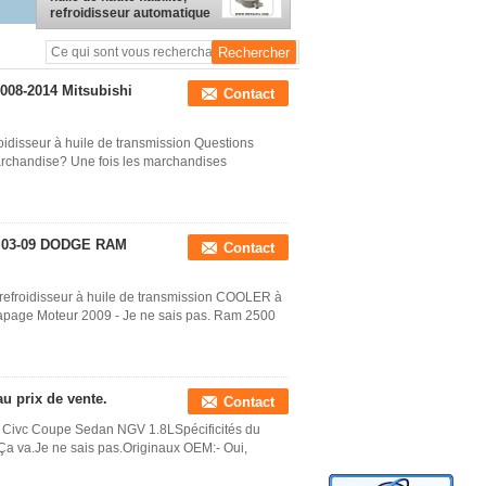
refroidisseur automatique
de remplacement 124100-
5280
2008-2014 Mitsubishi
Contact
disseur à huile de transmission Questions
rchandise? Une fois les marchandises
n, 03-09 DODGE RAM
Contact
froidisseur à huile de transmission COOLER à
apage Moteur 2009 - Je ne sais pas. Ram 2500
au prix de vente.
Contact
a Civc Coupe Sedan NGV 1.8LSpécificités du
a va.Je ne sais pas.Originaux OEM:- Oui,