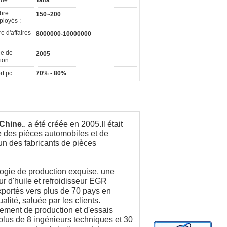
ue :
Taïfa
bre
150~200
ployés :
re d'affaires
8000000-10000000
e de
2005
ion :
t pc :
70% - 80%
 Chine.
. a été créée en 2005.Il était
le des pièces automobiles et de
n des fabricants de pièces
logie de production exquise, une
ur d'huile et refroidisseur EGR
xportés vers plus de 70 pays en
lité, saluée par les clients.
pement de production et d'essais
plus de 8 ingénieurs techniques et 30