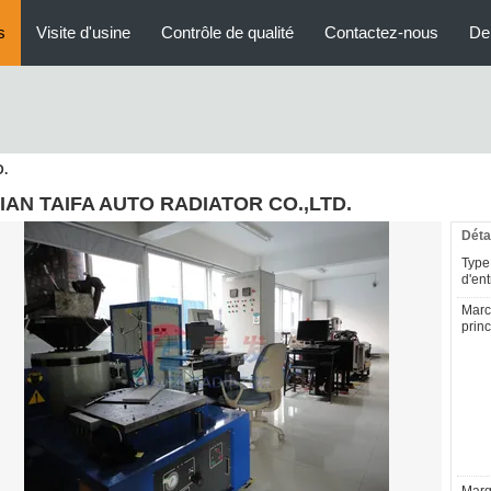
s
Visite d'usine
Contrôle de qualité
Contactez-nous
De
D.
IAN TAIFA AUTO RADIATOR CO.,LTD.
Déta
Type
d'ent
Mar
princ