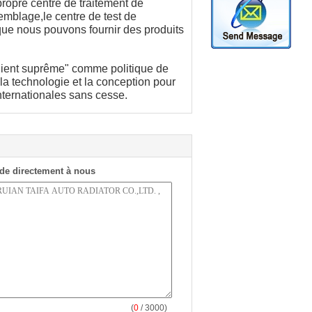
ropre centre de traitement de
emblage,le centre de test de
 que nous pouvons fournir des produits
e client suprême" comme politique de
a technologie et la conception pour
nternationales sans cesse.
de directement à nous
(
0
/ 3000)