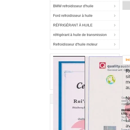
BMW refroidisseur d'huile
Ford refroidisseur à huile
RÉFRIGÉRANT À HUILE
réfrigérant à huile de transmission
Refroidisseur d'huile moteur
In
Ru
si
mo
a
No
di
ve
Eu
La
av