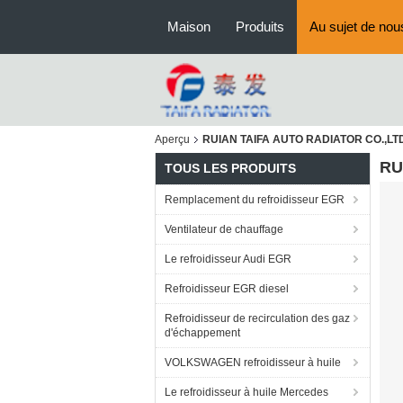
Maison
Produits
Au sujet de nou
Aperçu
RUIAN TAIFA AUTO RADIATOR CO.,LT
RU
TOUS LES PRODUITS
Remplacement du refroidisseur EGR
Ventilateur de chauffage
Le refroidisseur Audi EGR
Refroidisseur EGR diesel
Refroidisseur de recirculation des gaz
d'échappement
VOLKSWAGEN refroidisseur à huile
Le refroidisseur à huile Mercedes