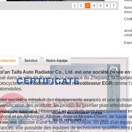
Marq
1
2
3
4
5
6
7
Nom
d'em
Chiff
:
anné
créat
Expor
truduction
Service
Notre équipe
i'an Taifa Auto Radiator Co., Ltd. est une société basée en
tué dans la ville de Ruian de la province du Zhejiang, la capita
tocyclettes.
refroidisseur à huile, refroidisseur EGR
comme l'u
utomobiles.
tre société a introduit des équipements avancés et une techno
versification des produits, un produit de premier plan refroidisse
ndus au pays et à l'étranger.Les produits sont principalement e
rope et en Amérique, Afrique, Asie et Moyen-Orient, de haute qua
 société dispose d'une forte force technique, en plus d'un équi
ancés, elle possède des équipes de techniciens qualifiés,dont 