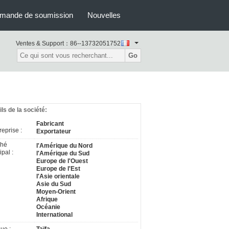
mande de soumission
Nouvelles
Ventes & Support：
86--13732051752
Go
ils de la société:
Fabricant
reprise :
Exportateur
ché
l'Amérique du Nord
ipal :
l'Amérique du Sud
Europe de l'Ouest
Europe de l'Est
l'Asie orientale
Asie du Sud
Moyen-Orient
Afrique
Océanie
International