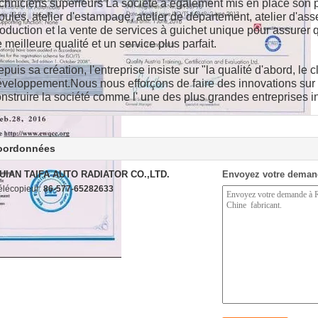
chniciens supérieurs La société a également mis en place son p
ules, atelier d'estampage, atelier de département, atelier d'ass
oduction et la vente de services à guichet unique pour assurer
 meilleure qualité et un service plus parfait.
puis sa création, l'entreprise insiste sur "la qualité d'abord, l
veloppement.Nous nous efforçons de faire des innovations sur l
nstruire la société comme l' une des plus grandes entreprises i
oordonnées
UIAN TAIFA AUTO RADIATOR CO.,LTD.
Envoyez votre deman
élécopieur:
86-577-65282633