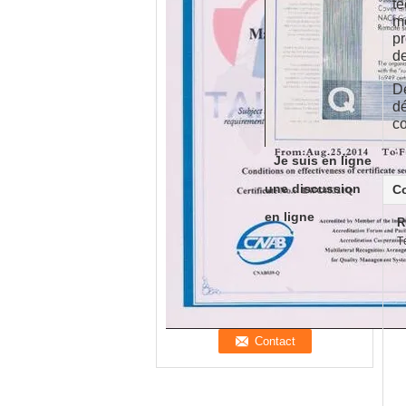
te
mo
pr
de
De
dé
co
Je suis en ligne
une discussion
C
en ligne
R
T