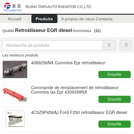
RUIAN TAIFA AUTO RADIATOR CO.,LTD.
Accueil
Produits
A propos de nous
Contacts
Refroidisseur EGR diesel
Qualité
fournisseur.
(11)
Les meilleurs produits
4089256NX Cummins Egr refroidisseur
Enquête
maintenant
Commande de remplacement de refroidisseur
Cummins Isx Egr 4309398NX
Enquête
maintenant
4C3Z9P456AJ Ford F250 refroidisseur EGR diesel
Enquête
maintenant