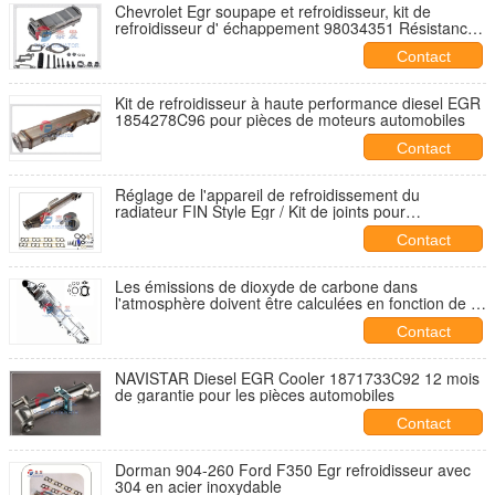
Chevrolet Egr soupape et refroidisseur, kit de
refroidisseur d' échappement 98034351 Résistance
à la corrosion
Contact
Kit de refroidisseur à haute performance diesel EGR
1854278C96 pour pièces de moteurs automobiles
Contact
Réglage de l'appareil de refroidissement du
radiateur FIN Style Egr / Kit de joints pour
refroidisseur Egr 1845145C96 Pour F250 F350 F450
Contact
F550
Les émissions de dioxyde de carbone dans
l'atmosphère doivent être calculées en fonction de la
quantité de dioxyde de carbone consommée.
Contact
NAVISTAR Diesel EGR Cooler 1871733C92 12 mois
de garantie pour les pièces automobiles
Contact
Dorman 904-260 Ford F350 Egr refroidisseur avec
304 en acier inoxydable