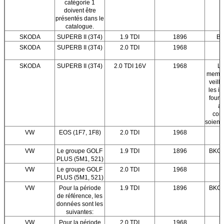
catégorie 1
doivent être
présentés dans le
catalogue.
SKODA
SUPERB II (3T4)
1.9 TDI
1896
BL
SKODA
SUPERB II (3T4)
2.0 TDI
1968
SKODA
SUPERB II (3T4)
2.0 TDI 16V
1968
Le
membr
veill
les i
fourn
au
com
soient
VW
EOS (1F7, 1F8)
2.0 TDI
1968
VW
Le groupe GOLF
1.9 TDI
1896
BKC,
PLUS (5M1, 521)
VW
Le groupe GOLF
2.0 TDI
1968
PLUS (5M1, 521)
VW
Pour la période
1.9 TDI
1896
BKC,
de référence, les
données sont les
suivantes:
VW
Pour la période
2.0 TDI
1968