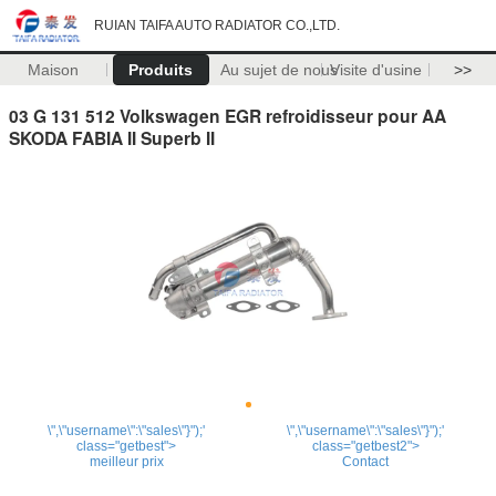
RUIAN TAIFA AUTO RADIATOR CO.,LTD.
Maison
Produits
Au sujet de nous
Visite d'usine
>>
03 G 131 512 Volkswagen EGR refroidisseur pour AA
SKODA FABIA II Superb II
\",\"username\":\"sales\"}");'
\",\"username\":\"sales\"}");'
class="getbest">
class="getbest2">
meilleur prix
Contact