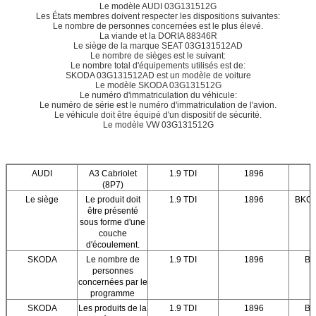
Le modèle AUDI 03G131512G
Les États membres doivent respecter les dispositions suivantes:
Le nombre de personnes concernées est le plus élevé.
La viande et la DORIA 88346R
Le siège de la marque SEAT 03G131512AD
Le nombre de sièges est le suivant:
Le nombre total d'équipements utilisés est de:
SKODA 03G131512AD est un modèle de voiture
Le modèle SKODA 03G131512G
Le numéro d'immatriculation du véhicule:
Le numéro de série est le numéro d'immatriculation de l'avion.
Le véhicule doit être équipé d'un dispositif de sécurité.
Le modèle VW 03G131512G
AUDI
A3 Cabriolet
1.9 TDI
1896
L
(8P7)
Le siège
Le produit doit
1.9 TDI
1896
BKC,
être présenté
sous forme d'une
couche
d'écoulement.
SKODA
Le nombre de
1.9 TDI
1896
BL
personnes
concernées par le
programme
SKODA
Les produits de la
1.9 TDI
1896
BL