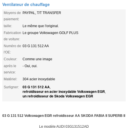
Ventilateur de chauffage
Moyens de
PAYPAL, T/T TRANSFER
paiement:
taille:
Le même que l'original.
Fabrication
Le groupe Volkswagen GOLF PLUS
de voiture:
Numéro de
03 G 131 512 AA
l'OE:
Couleur:
Comme une image
après le
- Oui, oui.
service:
Matériel:
304 acier inoxydable
03 G 131 512 AA
Surligner:
,
refroidisseur en acier inoxydable Volkswagen EGR
,
un refroidisseur de Skoda Volkswagen EGR
03 G 131 512 Volkswagen EGR refroidisseur AA SKODA FABIA II SUPERB II
Le modèle AUDI 03G131512AD