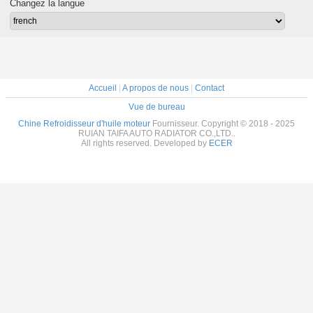
Changez la langue
accessoires
huile ISO9001
2920A017
Approuvé
Accueil
|
A propos de nous
|
Contact
Vue de bureau
Chine Refroidisseur d'huile moteur
Fournisseur. Copyright © 2018 - 2025
RUIAN TAIFA AUTO RADIATOR CO.,LTD..
All rights reserved. Developed by
ECER