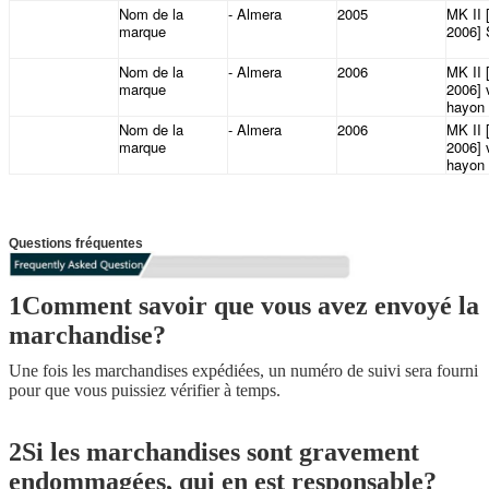
Nom de la
- Almera
2005
MK II 
marque
2006]
Nom de la
- Almera
2006
MK II 
marque
2006] 
hayon
Nom de la
- Almera
2006
MK II 
marque
2006] 
hayon
Questions fréquentes
1Comment savoir que vous avez envoyé la
marchandise?
Une fois les marchandises expédiées, un numéro de suivi sera fourni
pour que vous puissiez vérifier à temps.
2Si les marchandises sont gravement
endommagées, qui en est responsable?