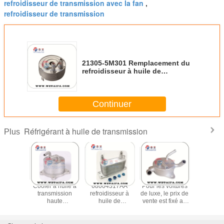
refroidisseur de transmission avec la fan
,
refroidisseur de transmission
21305-5M301 Remplacement du
refroidisseur à huile de
transmission NISSAN SKYSTAR
YD25 2.5
Continuer
Réfrigérant à huile de transmission
Plus
ota
Cooler à huile à
68004317AA
Pour les voitures
965479
disseur
transmission
refroidisseur à
de luxe, le prix de
Citro
le de
haute
huile de
vente est fixé au
Remplace
cement
performance
transmission, 03-
prix de vente.
refroidis
-33050
2008-2014
09 DODGE RAM
huil
Mitsubishi Lancer
refroidisseur à