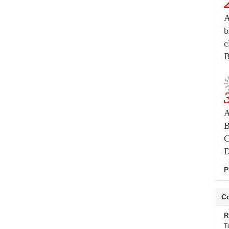
A
b
c
B
A
B
C
D
P
C
R
T