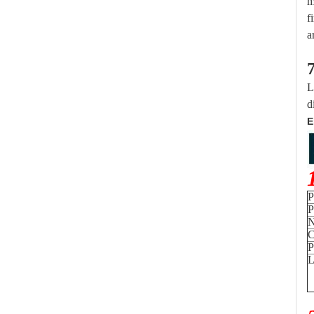
m
f
a
L
d
E
P
P
N
C
P
L