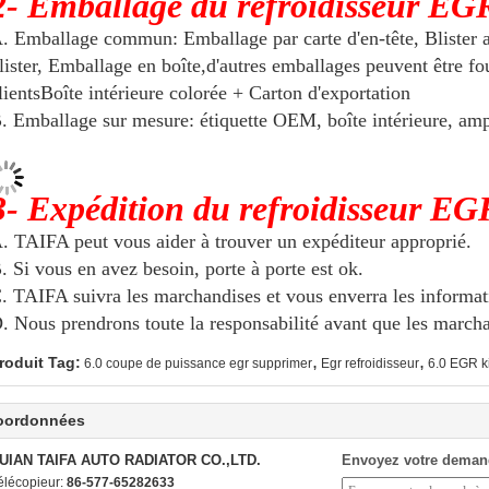
2- Emballage du refroidisseur EG
. Emballage commun: Emballage par carte d'en-tête, Blister 
lister, Emballage en boîte,d'autres emballages peuvent être f
lientsBoîte intérieure colorée + Carton d'exportation
. Emballage sur mesure: étiquette OEM, boîte intérieure, amp
3- Expédition du refroidisseur EG
. TAIFA peut vous aider à trouver un expéditeur approprié.
. Si vous en avez besoin, porte à porte est ok.
. TAIFA suivra les marchandises et vous enverra les informat
. Nous prendrons toute la responsabilité avant que les marcha
,
,
roduit Tag:
6.0 coupe de puissance egr supprimer
Egr refroidisseur
6.0 EGR k
oordonnées
UIAN TAIFA AUTO RADIATOR CO.,LTD.
Envoyez votre deman
élécopieur:
86-577-65282633