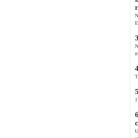
N
E
N
m
T
1
c
U