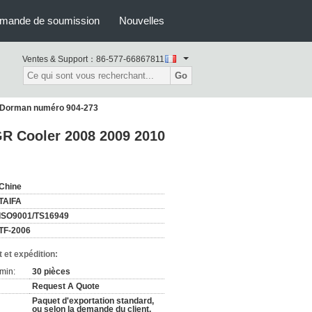
mande de soumission
Nouvelles
Ventes & Support：
86-577-66867811
Go
4L Dorman numéro 904-273
GR Cooler 2008 2009 2010
Chine
TAIFA
ISO9001/TS16949
TF-2006
 et expédition:
min:
30 pièces
Request A Quote
Paquet d'exportation standard,
ou selon la demande du client.