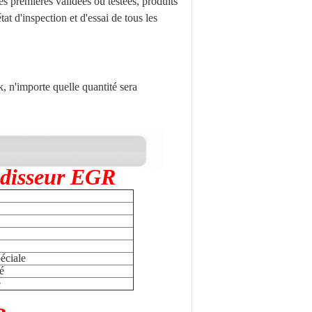
es premières validées ou testées, produits
at d'inspection et d'essai de tous les
k, n'importe quelle quantité sera
idisseur EGR
péciale
é
é