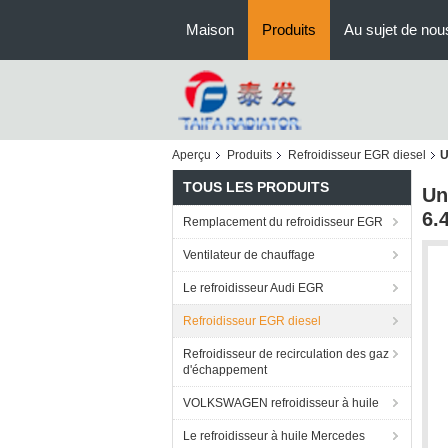
Maison
Produits
Au sujet de nou
Aperçu
Produits
Refroidisseur EGR diesel
U
TOUS LES PRODUITS
Un
6.
Remplacement du refroidisseur EGR
Ventilateur de chauffage
Le refroidisseur Audi EGR
Refroidisseur EGR diesel
Refroidisseur de recirculation des gaz
d'échappement
VOLKSWAGEN refroidisseur à huile
Le refroidisseur à huile Mercedes