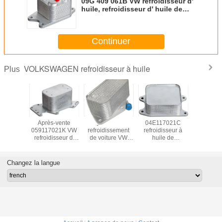
09G 409 061B VW refroidisseur d'
huile, refroidisseur d' huile de
transmission Système de
refroidissement du moteur
automatique
Continuer
VOLKSWAGEN refroidisseur à huile
Plus
idisseur
Après-vente
Système de
04E117021C
09A 317 0
 moteur
059117021K VW
refroidissement
refroidisseur à
Volksw
7021D
refroidisseur d'
de voiture VW
huile de
refroidis
huile, VW Touareg
Golf Oil Cooler
transmission pour
huil
refroidisseur d'
07K117021C 12
Jetta Hybrid Polo
huile moteur Taille
mois de garantie
MK5 TSI Audi
Changez la langue
originale